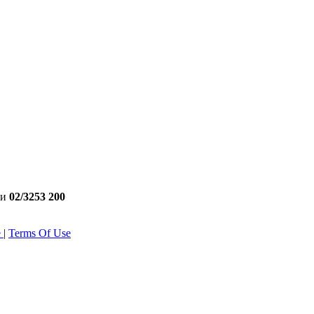
ли
02/3253 200
е
|
Terms Of Use